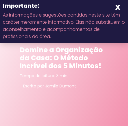
As informações e sugestões contidas neste site têm
caráter meramente informativo. Elas não substituem o
Início
aconselhamento e acompanhamentos de
Casa e Decoração
profissionais da área.
Organização
Sobre
Domine a Organização
da Casa: O Método
Contato
Incrível dos 5 Minutos!
Privacidade
Tempo de leitura: 3 min
Escrito por Jamile Dumont