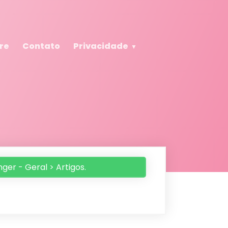
re
Contato
Privacidade
ger - Geral > Artigos.