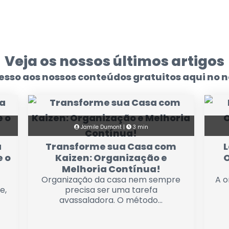
Veja os nossos últimos artigos
sso aos nossos conteúdos gratuitos aqui no n
Jamile Dumont |
3 min
a
Transforme sua Casa com
L
 o
Kaizen: Organização e
O
Melhoria Contínua!
Organização da casa nem sempre
A o
e,
precisa ser uma tarefa
avassaladora. O método...