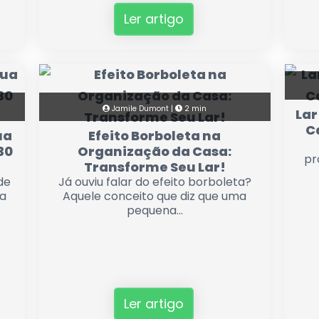
Ler artigo
Jamile Dumont |
2 min
Lar
C
ua
Efeito Borboleta na
30
Organização da Casa:
pr
Transforme Seu Lar!
de
Já ouviu falar do efeito borboleta?
a
Aquele conceito que diz que uma
pequena...
Ler artigo