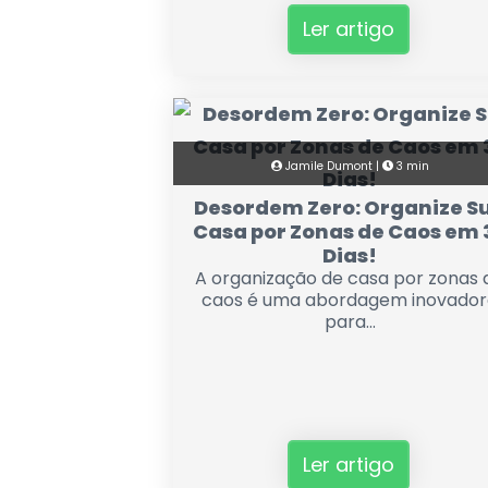
Ler artigo
Jamile Dumont |
3 min
Desordem Zero: Organize S
Casa por Zonas de Caos em 
Dias!
A organização de casa por zonas 
caos é uma abordagem inovador
para...
Ler artigo