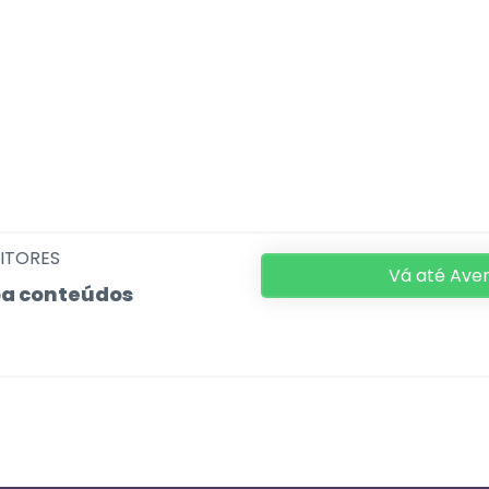
RITORES
Vá até Aven
eba conteúdos