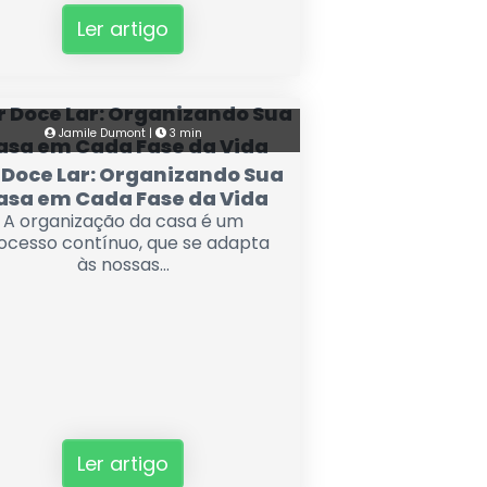
Ler artigo
Jamile Dumont |
3 min
 Doce Lar: Organizando Sua
asa em Cada Fase da Vida
A organização da casa é um
ocesso contínuo, que se adapta
às nossas...
Ler artigo