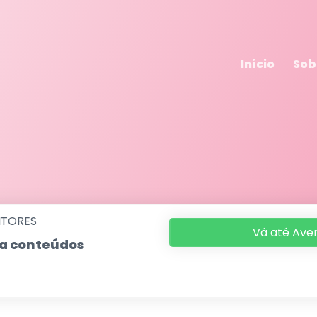
Início
Sob
ITORES
Vá até Aven
eba conteúdos