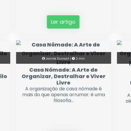
Ler artigo
Jamile Dumont |
2 min
Casa Nômade: A Arte de
ilo
Organizar, Destralhar e Viver
Livre
A organização de casa nômade é
mais do que apenas arrumar: é uma
A
filosofia...
al