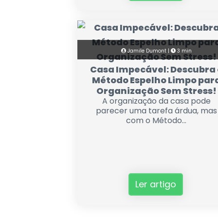
Jamile Dumont |
3 min
Casa Impecável: Descubra 
Método Espelho Limpo par
Organização Sem Stress!
A organização da casa pode
parecer uma tarefa árdua, mas
com o Método...
Ler artigo