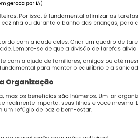
em gerada por IA)
iras. Por isso, é fundamental otimizar as taref
ozinha ou durante o banho das crianças, para a
acordo com a idade deles. Criar um quadro de tar
ade. Lembre-se de que a divisão de tarefas alivia 
nte com a ajuda de familiares, amigos ou até mes
é fundamental para manter o equilíbrio e a sanida
da Organização
, mas os benefícios são inúmeros. Um lar organiz
que realmente importa: seus filhos e você mesma.
um refúgio de paz e bem-estar.
o de organização para mães solteiras!