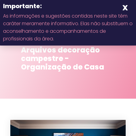
As informações e sugestões contidas neste site têm
caráter meramente informativo. Elas não substituem o
Início
aconselhamento e acompanhamentos de
Exibindo artigos
profissionais da área.
marcados com
Sobre
Arquivos decoração
campestre -
Contato
Organização de Casa
Privacidade