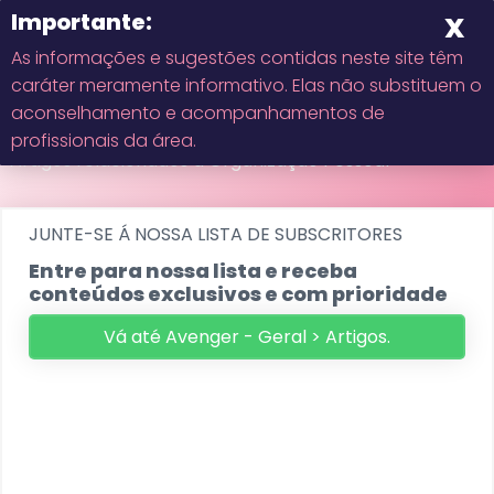
As informações e sugestões contidas neste site têm
caráter meramente informativo. Elas não substituem o
Início
aconselhamento e acompanhamentos de
Organização Pessoal
profissionais da área.
Artigos relacionados a Organização Pessoal
Sobre
Contato
JUNTE-SE Á NOSSA LISTA DE SUBSCRITORES
Entre para nossa lista e receba
Privacidade
conteúdos exclusivos e com prioridade
Vá até Avenger - Geral > Artigos.